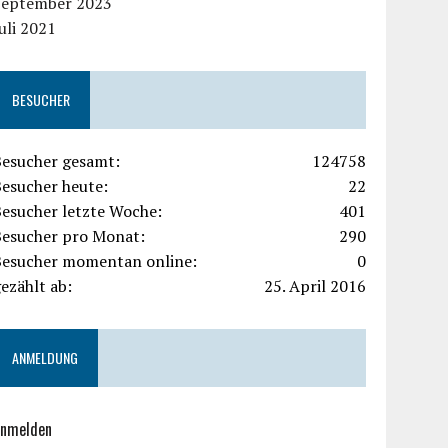
September 2023
uli 2021
BESUCHER
Besucher gesamt:
124758
Besucher heute:
22
Besucher letzte Woche:
401
Besucher pro Monat:
290
Besucher momentan online:
0
ezählt ab:
25. April 2016
ANMELDUNG
nmelden